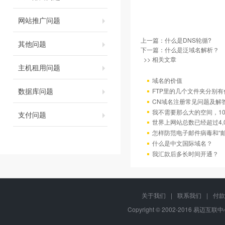
网站推广问题
上一篇：
什么是DNS轮循?
其他问题
下一篇：
什么是泛域名解析？
>> 相关文章
主机租用问题
域名的价值
数据库问题
FTP里的几个文件夹分别有
CN域名注册常见问题及解
我不需要那么大的空间，10
支付问题
世界上网站总数已经超过4,
怎样防范电子邮件病毒和“邮
什么是中文国际域名？
我汇款后多长时间开通？
关于我们
|
联系我们
|
付款
Copyright © 2002-2016 易迈互联中心