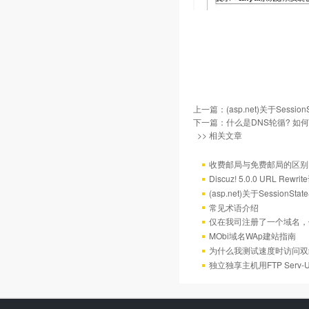
上一篇：
(asp.net)关于Sess
下一篇：
什么是DNS轮循? 如
>> 相关文章
收费邮局与免费邮局的区别
Discuz! 5.0.0 URL Rewr
(asp.net)关于Session
常见术语介绍
仅在我司注册了一个域名，
MObi域名WAp建站指南
为什么我测试速度时访问双
独立独享主机用FTP Serv