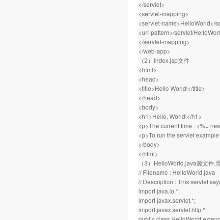
</servlet>
<servlet-mapping>
<servlet-name>HelloWorld</s
<url-pattern>/servlet/HelloWorl
</servlet-mapping>
</web-app>
（2）index.jsp文件
<html>
<head>
<title>Hello World!</title>
</head>
<body>
<h1>Hello, World!</h1>
<p>The current time : <%= new
<p>To run the servlet example 
</body>
</html>
（3）HelloWorld.java源文件
// Filename : HelloWorld.java
// Description : This servlet say
import java.io.*;
import javax.servlet.*;
import javax.servlet.http.*;
public class HelloWorld extend