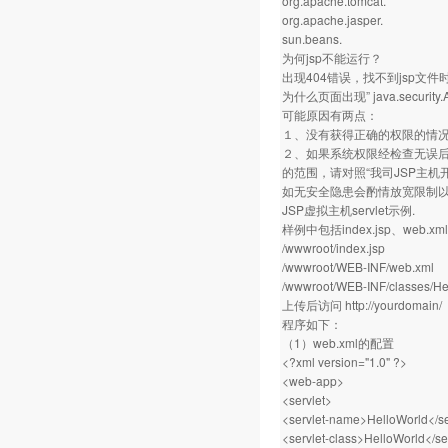
org.apache.tomcat.
org.apache.jasper.
sun.beans.
为何jsp不能运行？
出现404错误，找不到jsp文
为什么页面出现” java.security.Ac
可能原因有两点：
１、没有获得正确的权限的情
２、如果系统权限经检查无误后仍
的范围，请对照“我司JSP主
如无安全隐患会酌情放宽限制
JSP虚拟主机servlet示例.
样例中包括index.jsp、web.
/wwwroot/index.jsp
/wwwroot/WEB-INF/web.xml
/wwwroot/WEB-INF/classes/Hel
上传后访问
http://yourdomain/
程序如下：
（1）web.xml的配置
<?xml version="1.0" ?>
<web-app>
<servlet>
<servlet-name>HelloWorld</s
<servlet-class>HelloWorld</se