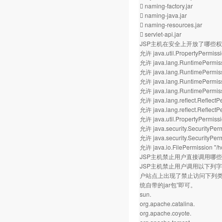
 naming-factory.jar
 naming-java.jar
 naming-resources.jar
 servlet-api.jar
JSP主机在安全上开放了哪些
允许 java.util.PropertyPermissi
允许 java.lang.RuntimePermiss
允许 java.lang.RuntimePermissi
允许 java.lang.RuntimePermiss
允许 java.lang.RuntimePermis
允许 java.lang.reflect.Reflect
允许 java.lang.reflect.ReflectPe
允许 java.util.PropertyPermissio
允许 java.security.SecurityPer
允许 java.security.SecurityPerm
允许 java.io.FilePermission "
JSP主机禁止用户直接调用哪
JSP主机禁止用户调用以下列字
户站点上出现了禁止访问下列类库的
统自带的jar包”即可。
sun.
org.apache.catalina.
org.apache.coyote.