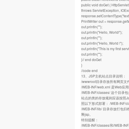
public void doGet ( HttpServl
throws ServletException, IOExc
response.setContentType("text/
PrintWriter out = response.getW
out.println("");
out.println("Hello, World!");
out.println("");
out.println("Hello, World !");
out.println("This is my first servl
out.println("");
}// end doGet
}
//code end
13、JSP主机站点目录说明：
/wwwroot目录存放所有网页文件
/WEB-INF/web.xml 
/WEB-INF/classes/ 这个目
站点的类的存放规则应该按照Java的
照以下形式部署： /WEB-INF/classe
/WEB-INF/lib/ 目录存放
释jsp。
特别提醒：
/WEB-INF/classes/