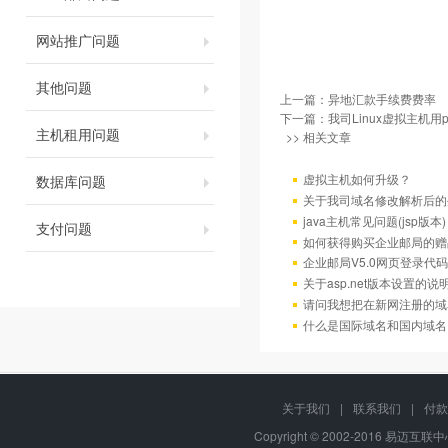
网站推广问题
其他问题
上一篇：
异地汇款手续费费率
下一篇：
我司Linux虚拟主机用
主机租用问题
>> 相关文章
虚拟主机如何升级？
数据库问题
关于我司域名修改解析后的
java主机常见问题(jsp版本)
支付问题
如何获得购买企业邮局的赠
企业邮局V5.0网页登录代码
关于asp.net版本设置的说
请问我想把在新网注册的域
什么是国际域名和国内域名
关于我们
|
联系我们
|
付款
Copyright © 2002-2016 易迈互联中心